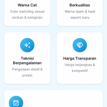
Warna Cat
Berkualitas
Color matching sesuai
Warna tajam & hasil
racikan & keinginan
seperti baru
auto_awesome
handshake
Teknisi
Harga Transparan
Berpengalaman
Harga terjangkau &
Pengerjaan detail &
kompetitif
presisi
event_available