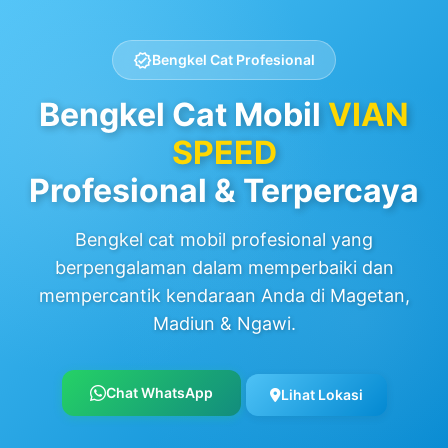
verified
Bengkel Cat Profesional
Bengkel Cat Mobil
VIAN
SPEED
Profesional & Terpercaya
Bengkel cat mobil profesional yang
berpengalaman dalam memperbaiki dan
mempercantik kendaraan Anda di Magetan,
Madiun & Ngawi.
Chat WhatsApp
Lihat Lokasi